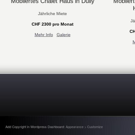
Möbliertes Chalet Haus in Dully
Möblier
Jährliche Miete
Jä
CHF 2300 pro Monat
CH
Mehr Info
Galerie
M
Add Copyright in Wordpress Dashboard:
Appearance > Customize