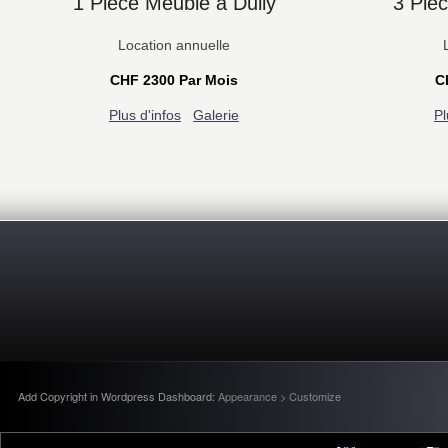
1 Pièce Meublé à Dully
3 Piè
Location annuelle
CHF 2300 Par Mois
C
Plus d'infos
Galerie
Pl
Add Copyright in Wordpress Dashboard:
Appearance > Customize