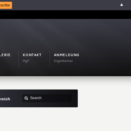
▲
LERIE
KONTAKT
ANMELDUNG
HgF
Eigentümer
reich