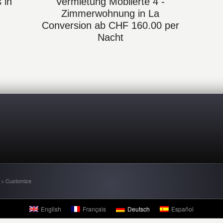
 in
Vermietung Möblierte 4 -
Zimmerwohnung in La
Conversion ab CHF 160.00 per
Nacht
 > Customize
English
Français
Deutsch
Español