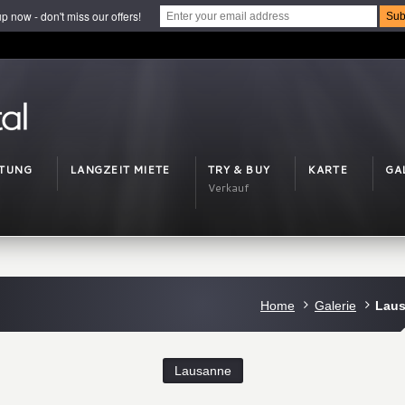
p now - don't miss our offers!
ETUNG
LANGZEIT MIETE
TRY & BUY
KARTE
GA
Verkauf
Home
Galerie
Lau
Lausanne