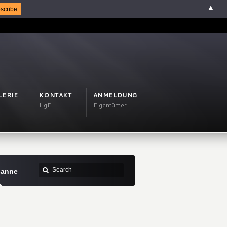
▲
LERIE
KONTAKT
ANMELDUNG
HgF
Eigentümer
sanne