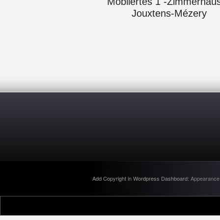
Möbliertes 1 -Zimmerhaus
Jouxtens-Mézery
Add Copyright in Wordpress Dashboard:
Appearance