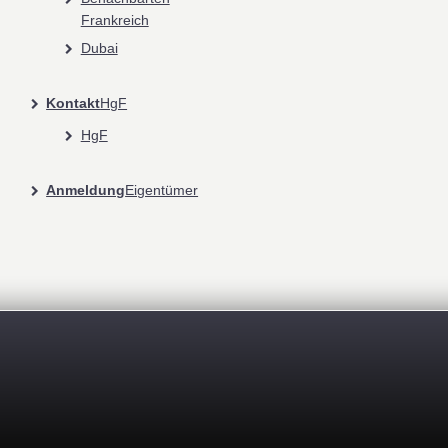
Frankreich
Dubai
Kontakt
HgF
HgF
Anmeldung
Eigentümer