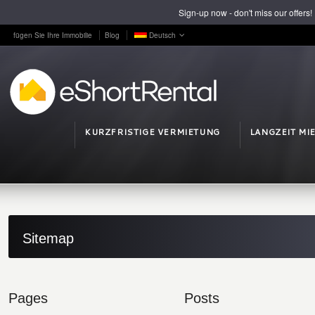
Sign-up now - don't miss our offers!
fügen Sie Ihre Immobilie
Blog
Deutsch
KURZFRISTIGE VERMIETUNG
LANGZEIT MI
Sitemap
Pages
Posts