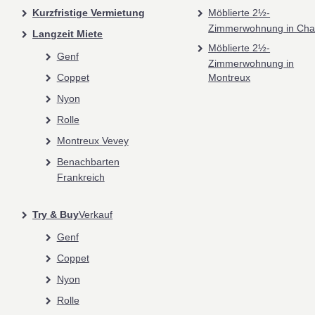
Kurzfristige Vermietung
Möblierte 2½-
Zimmerwohnung in Ch
Langzeit Miete
Möblierte 2½-
Genf
Zimmerwohnung in
Coppet
Montreux
Nyon
Rolle
Montreux Vevey
Benachbarten
Frankreich
Try & Buy
Verkauf
Genf
Coppet
Nyon
Rolle