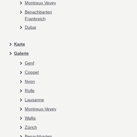
Montreux Vevey
Benachbarten
Frankreich
Dubai
Karte
Galerie
Genf
Coppet
Nyon
Rolle
Lausanne
Montreux-Vevey
Wallis
Zürich
Benachbarten