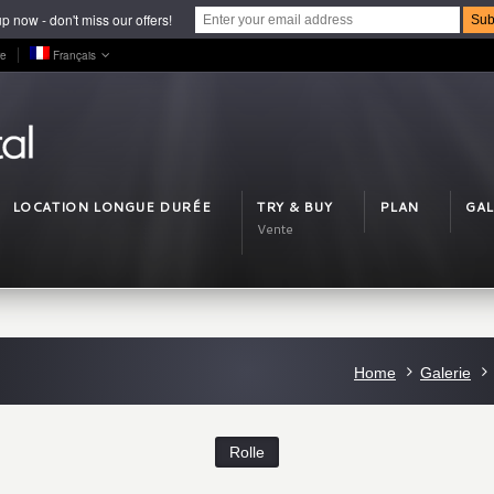
p now - don't miss our offers!
re
Français
LOCATION LONGUE DURÉE
TRY & BUY
PLAN
GAL
Vente
Home
Galerie
Rolle