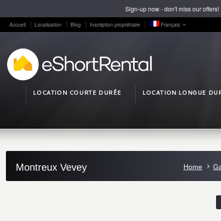
Sign-up now - don't miss our offers!
Accueil
Localisation
Blog
Inscription propriétaire
Français
LOCATION COURTE DURÉE
LOCATION LONGUE DU
Montreux Vevey
Home
Ga