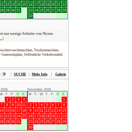
21
22
23
24
25
16
17
18
19
20
21
22
28
29
30
31
23
24
25
26
27
28
29
30
ist nur wenige Schritte von Nyons
...]
 Geschirrwaschmaschine, Trockenmaschine,
Gartensitzplatz, Oeffentliche Verkehrsmittel,
|
|
|
e
SUCHE
Mehr Info
Galerie
 2026
November, 2026
W
T
F
S
S
M
T
W
T
F
S
S
1
2
3
4
1
7
8
9
10
11
2
3
4
5
6
7
8
14
15
16
17
18
9
10
11
12
13
14
15
21
22
23
24
25
16
17
18
19
20
21
22
28
29
30
31
23
24
25
26
27
28
29
30