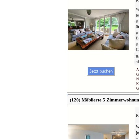
R
W
[
#
S
#
B
#
G
Be
of
A
G
N
K
G
(120) Möblierte 5 Zimmerwohnung
R
W
[