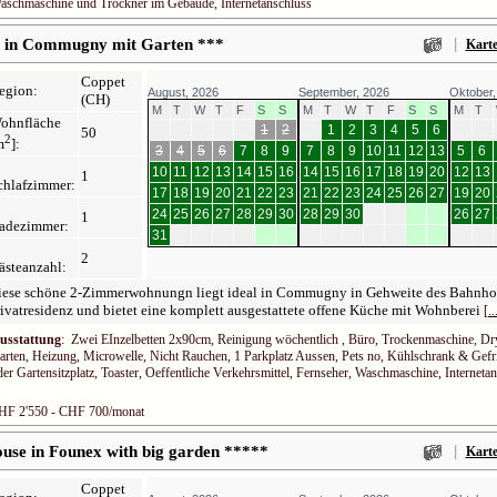
aschmaschine und Trockner im Gebäude, Internetanschluss
|
t in Commugny mit Garten ***
Kart
Coppet
egion:
August, 2026
September, 2026
Oktober,
(CH)
M
T
W
T
F
S
S
M
T
W
T
F
S
S
M
T
ohnfläche
1
2
1
2
3
4
5
6
50
2
m
]:
3
4
5
6
7
8
9
7
8
9
10
11
12
13
5
6
10
11
12
13
14
15
16
14
15
16
17
18
19
20
12
13
1
chlafzimmer:
17
18
19
20
21
22
23
21
22
23
24
25
26
27
19
20
24
25
26
27
28
29
30
28
29
30
26
27
1
adezimmer:
31
2
ästeanzahl:
iese schöne 2-Zimmerwohnungn liegt ideal in Commugny in Gehweite des Bahnhofs 
ivatresidenz und bietet eine komplett ausgestattete offene Küche mit Wohnberei
[..
usstattung
: Zwei EInzelbetten 2x90cm, Reinigung wöchentlich , Büro, Trockenmaschine, Dry
arten, Heizung, Microwelle, Nicht Rauchen, 1 Parkplatz Aussen, Pets no, Kühlschrank & Gefri
der Gartensitzplatz, Toaster, Oeffentliche Verkehrsmittel, Fernseher, Waschmaschine, Interneta
HF 2'550 - CHF 700/monat
|
ouse in Founex with big garden *****
Kart
Coppet