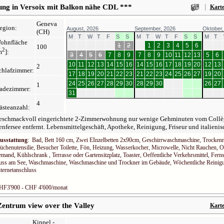
|
ng in Versoix mit Balkon nähe CDL ***
Kart
Geneva
egion:
August, 2026
September, 2026
Oktober,
(CH)
M
T
W
T
F
S
S
M
T
W
T
F
S
S
M
T
ohnfläche
1
2
1
2
3
4
5
6
100
2
m
]:
3
4
5
6
7
8
9
7
8
9
10
11
12
13
5
6
10
11
12
13
14
15
16
14
15
16
17
18
19
20
12
13
2
chlafzimmer:
17
18
19
20
21
22
23
21
22
23
24
25
26
27
19
20
24
25
26
27
28
29
30
28
29
30
26
27
1
adezimmer:
31
4
ästeanzahl:
eschmackvoll eingerichtete 2-Zimmerwohnung nur wenige Gehminuten vom Collè
nfersee entfernt. Lebensmittelgeschäft, Apotheke, Reinigung, Friseur und italieni
usstattung
: Bad, Bett 160 cm, Zwei EInzelbetten 2x90cm, Geschirrwaschmaschine, Trockenma
üchenutensilie, Besucher Toilette, Fön, Heizung, Wasserkocher, Microwelle, Nicht Rauchen, Of
emand, Kühlschrank , Terrasse oder Gartensitzplatz, Toaster, Oeffentliche Verkehrsmittel, Fern
uss am See, Waschmaschine, Waschmaschine und Trockner im Gebäude, Wöchentliche Reinigu
nternetanschluss
HF3'900 - CHF 4'600/monat
Zentrum view over the Valley
Kart
Kippel -