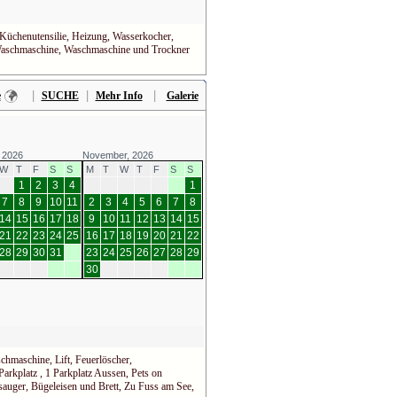
Küchenutensilie, Heizung, Wasserkocher,
l, Waschmaschine, Waschmaschine und Trockner
|
|
|
e
SUCHE
Mehr Info
Galerie
 2026
November, 2026
W
T
F
S
S
M
T
W
T
F
S
S
1
2
3
4
1
7
8
9
10
11
2
3
4
5
6
7
8
14
15
16
17
18
9
10
11
12
13
14
15
21
22
23
24
25
16
17
18
19
20
21
22
28
29
30
31
23
24
25
26
27
28
29
30
chmaschine, Lift, Feuerlöscher,
Parkplatz , 1 Parkplatz Aussen, Pets on
bsauger, Bügeleisen und Brett, Zu Fuss am See,