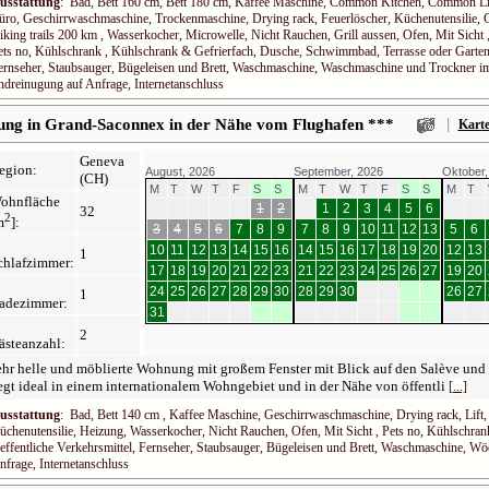
usstattung
: Bad, Bett 160 cm, Bett 180 cm, Kaffee Maschine, Common Kitchen, Common Livi
üro, Geschirrwaschmaschine, Trockenmaschine, Drying rack, Feuerlöscher, Küchenutensilie, Ga
iking trails 200 km , Wasserkocher, Microwelle, Nicht Rauchen, Grill aussen, Ofen, Mit Sicht ,
ets no, Kühlschrank , Kühlschrank & Gefrierfach, Dusche, Schwimmbad, Terrasse oder Gartensit
ernseher, Staubsauger, Bügeleisen und Brett, Waschmaschine, Waschmaschine und Trockner 
ndreinugung auf Anfrage, Internetanschluss
|
ung in Grand-Saconnex in der Nähe vom Flughafen ***
Kart
Geneva
egion:
August, 2026
September, 2026
Oktober,
(CH)
M
T
W
T
F
S
S
M
T
W
T
F
S
S
M
T
ohnfläche
1
2
1
2
3
4
5
6
32
2
m
]:
3
4
5
6
7
8
9
7
8
9
10
11
12
13
5
6
10
11
12
13
14
15
16
14
15
16
17
18
19
20
12
13
1
chlafzimmer:
17
18
19
20
21
22
23
21
22
23
24
25
26
27
19
20
24
25
26
27
28
29
30
28
29
30
26
27
1
adezimmer:
31
2
ästeanzahl:
ehr helle und möblierte Wohnung mit großem Fenster mit Blick auf den Salève un
egt ideal in einem internationalem Wohngebiet und in der Nähe von öffentli
[...]
usstattung
: Bad, Bett 140 cm , Kaffee Maschine, Geschirrwaschmaschine, Drying rack, Lift, 
üchenutensilie, Heizung, Wasserkocher, Nicht Rauchen, Ofen, Mit Sicht , Pets no, Kühlschrank
effentliche Verkehrsmittel, Fernseher, Staubsauger, Bügeleisen und Brett, Waschmaschine, W
nfrage, Internetanschluss