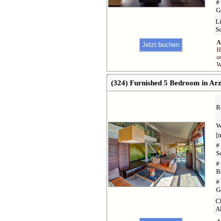
#
G
Li
S
A
H
o
W
(324) Furnished 5 Bedroom in Ar
R
W
[
#
S
#
B
#
G
Ch
Al