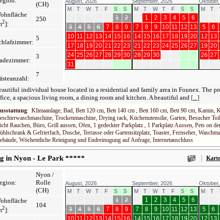
egion:
August, 2026
September, 2026
Oktober,
(CH)
M
T
W
T
F
S
S
M
T
W
T
F
S
S
M
T
ohnfläche
1
2
1
2
3
4
5
6
250
2
m
]:
3
4
5
6
7
8
9
7
8
9
10
11
12
13
5
6
10
11
12
13
14
15
16
14
15
16
17
18
19
20
12
13
5
chlafzimmer:
17
18
19
20
21
22
23
21
22
23
24
25
26
27
19
20
24
25
26
27
28
29
30
28
29
30
26
27
3
adezimmer:
31
7
ästeanzahl:
autiful individual house located in a residential and family area in Founex. The p
fice, a spacious living room, a dining room and kitchen. A beautiful and
[...]
usstattung
: Klimaanlage, Bad, Bett 120 cm, Bett 140 cm , Bett 160 cm, Bett 90 cm, Kamin, 
eschirrwaschmaschine, Trockenmaschine, Drying rack, Küchenutensilie, Garten, Besucher Toil
icht Rauchen, Büro, Grill aussen, Ofen, 1 gedeckter Parkplatz , 1 Parkplatz Aussen, Pets on 
ühlschrank & Gefrierfach, Dusche, Terrasse oder Gartensitzplatz, Toaster, Fernseher, Wasch
ebäude, Wöchentliche Reinigung und Endreinugung auf Anfrage, Internetanschluss
|
 in Nyon - Le Park *****
Kart
Nyon /
egion:
Rolle
August, 2026
September, 2026
Oktober,
(CH)
M
T
W
T
F
S
S
M
T
W
T
F
S
S
M
T
1
2
1
2
3
4
5
6
ohnfläche
104
2
3
4
5
6
7
8
9
7
8
9
10
11
12
13
5
6
m
]:
10
11
12
13
14
15
16
14
15
16
17
18
19
20
12
13