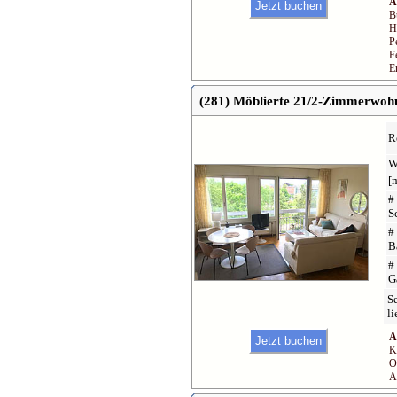
A
B
H
P
F
E
(281) Möblierte 21/2-Zimmerwoh
R
W
[
#
S
#
B
#
G
S
li
A
K
O
A