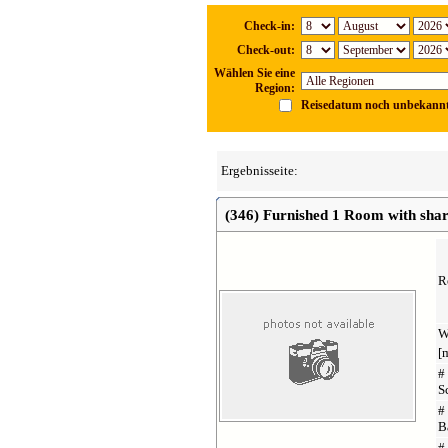
Check-in:
Check-out:
Wählen Sie eine
Region:
Reisedatum noch unbekann
Ergebnisseite:
(346) Furnished 1 Room with shar
R
W
[
#
S
#
B
#