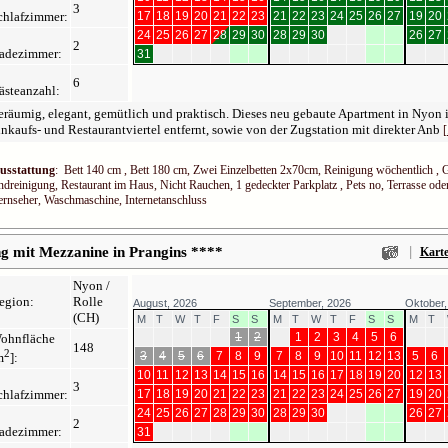
3
chlafzimmer:
17
18
19
20
21
22
23
21
22
23
24
25
26
27
19
20
24
25
26
27
28
29
30
28
29
30
26
27
2
adezimmer:
31
6
ästeanzahl:
räumig, elegant, gemütlich und praktisch. Dieses neu gebaute Apartment in Nyon 
nkaufs- und Restaurantviertel entfernt, sowie von der Zugstation mit direkter Anb
[
usstattung
: Bett 140 cm , Bett 180 cm, Zwei Einzelbetten 2x70cm, Reinigung wöchentlich ,
ndreinigung, Restaurant im Haus, Nicht Rauchen, 1 gedeckter Parkplatz , Pets no, Terrasse oder 
ernseher, Waschmaschine, Internetanschluss
|
 mit Mezzanine in Prangins ****
Kart
Nyon /
egion:
Rolle
August, 2026
September, 2026
Oktober,
(CH)
M
T
W
T
F
S
S
M
T
W
T
F
S
S
M
T
1
2
1
2
3
4
5
6
ohnfläche
148
2
3
4
5
6
7
8
9
7
8
9
10
11
12
13
5
6
m
]:
10
11
12
13
14
15
16
14
15
16
17
18
19
20
12
13
3
chlafzimmer:
17
18
19
20
21
22
23
21
22
23
24
25
26
27
19
20
24
25
26
27
28
29
30
28
29
30
26
27
2
adezimmer:
31