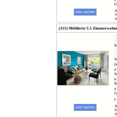
G
A
N
i
(315) Möblierte 5.5 Zimmerwohnun
R
W
[
#
S
#
B
#
G
x
A
R
d