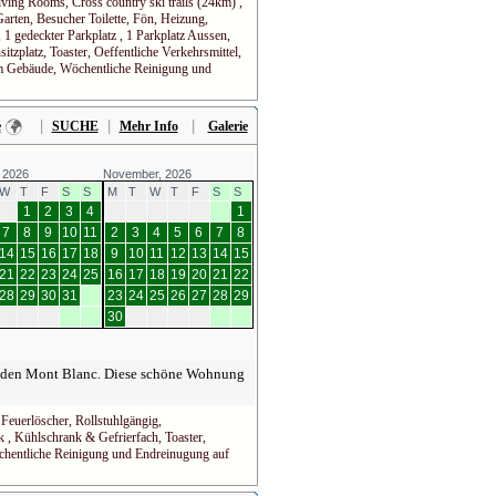
ng Rooms, Cross country ski trails (24km) ,
rten, Besucher Toilette, Fön, Heizung,
 1 gedeckter Parkplatz , 1 Parkplatz Aussen,
zplatz, Toaster, Oeffentliche Verkehrsmittel,
im Gebäude, Wöchentliche Reinigung und
|
|
|
e
SUCHE
Mehr Info
Galerie
 2026
November, 2026
W
T
F
S
S
M
T
W
T
F
S
S
1
2
3
4
1
7
8
9
10
11
2
3
4
5
6
7
8
14
15
16
17
18
9
10
11
12
13
14
15
21
22
23
24
25
16
17
18
19
20
21
22
28
29
30
31
23
24
25
26
27
28
29
30
d den Mont Blanc. Diese schöne Wohnung
Feuerlöscher, Rollstuhlgängig,
 , Kühlschrank & Gefrierfach, Toaster,
öchentliche Reinigung und Endreinugung auf