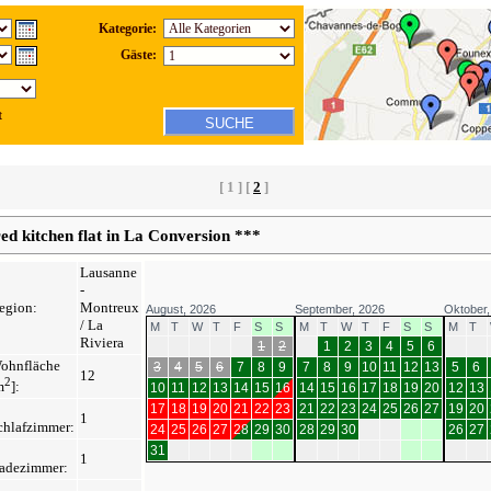
Kategorie:
Gäste:
t
[ 1 ]
[
2
]
ed kitchen flat in La Conversion ***
Lausanne
-
egion:
Montreux
August, 2026
September, 2026
Oktober,
/ La
M
T
W
T
F
S
S
M
T
W
T
F
S
S
M
T
Riviera
1
2
1
2
3
4
5
6
ohnfläche
3
4
5
6
7
8
9
7
8
9
10
11
12
13
5
6
12
2
m
]:
10
11
12
13
14
15
16
14
15
16
17
18
19
20
12
13
17
18
19
20
21
22
23
21
22
23
24
25
26
27
19
20
1
chlafzimmer:
24
25
26
27
28
29
30
28
29
30
26
27
31
1
adezimmer: