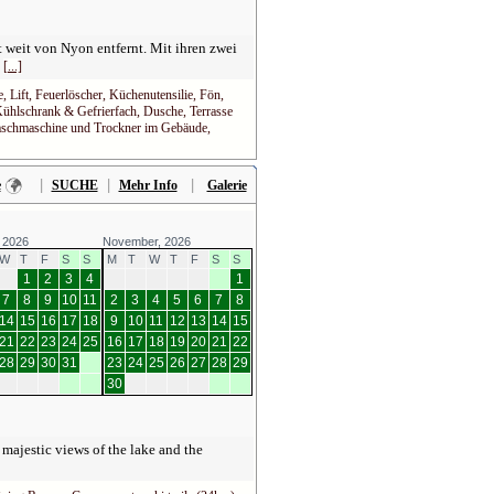
weit von Nyon entfernt. Mit ihren zwei
n
[...]
 Lift, Feuerlöscher, Küchenutensilie, Fön,
Kühlschrank & Gefrierfach, Dusche, Terrasse
 Waschmaschine und Trockner im Gebäude,
|
|
|
e
SUCHE
Mehr Info
Galerie
 2026
November, 2026
W
T
F
S
S
M
T
W
T
F
S
S
1
2
3
4
1
7
8
9
10
11
2
3
4
5
6
7
8
14
15
16
17
18
9
10
11
12
13
14
15
21
22
23
24
25
16
17
18
19
20
21
22
28
29
30
31
23
24
25
26
27
28
29
30
 majestic views of the lake and the