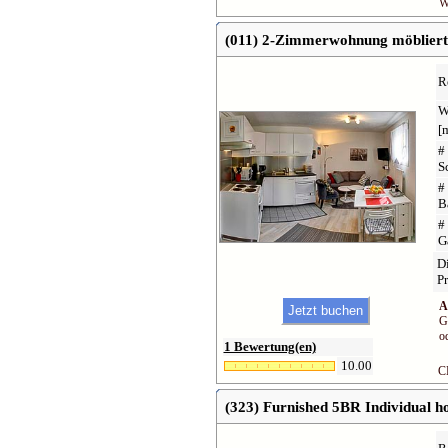
W
(011) 2-Zimmerwohnung möblier
R
W
[
#
S
#
B
#
G
D
Pr
A
G
o
1 Bewertung(en)
10.00
C
(323) Furnished 5BR Individual h