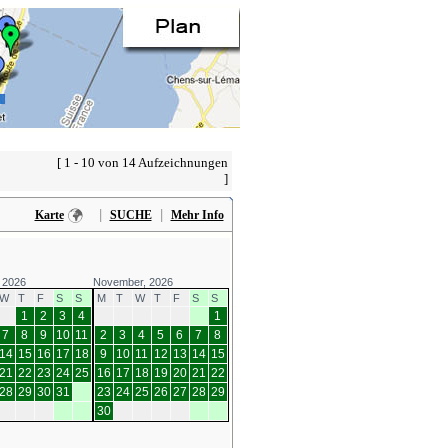
[ 1 - 10 von 14 Aufzeichnungen
]
|
|
Karte
SUCHE
Mehr Info
 2026
November, 2026
W
T
F
S
S
M
T
W
T
F
S
S
1
2
3
4
1
7
8
9
10
11
2
3
4
5
6
7
8
14
15
16
17
18
9
10
11
12
13
14
15
21
22
23
24
25
16
17
18
19
20
21
22
28
29
30
31
23
24
25
26
27
28
29
30