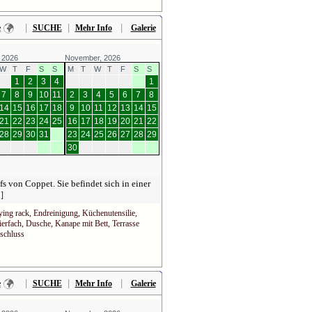
|
|
|
e
SUCHE
Mehr Info
Galerie
 2026
November, 2026
W
T
F
S
S
M
T
W
T
F
S
S
1
2
3
4
1
7
8
9
10
11
2
3
4
5
6
7
8
14
15
16
17
18
9
10
11
12
13
14
15
21
22
23
24
25
16
17
18
19
20
21
22
28
29
30
31
23
24
25
26
27
28
29
30
von Coppet. Sie befindet sich in einer
.]
ing rack, Endreinigung, Küchenutensilie,
erfach, Dusche, Kanape mit Bett, Terrasse
nschluss
|
|
|
e
SUCHE
Mehr Info
Galerie