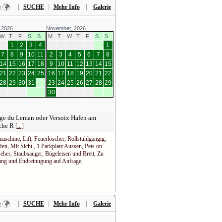
|
|
|
e
SUCHE
Mehr Info
Galerie
 2026
November, 2026
W
T
F
S
S
M
T
W
T
F
S
S
1
2
3
4
1
7
8
9
10
11
2
3
4
5
6
7
8
14
15
16
17
18
9
10
11
12
13
14
15
21
22
23
24
25
16
17
18
19
20
21
22
28
29
30
31
23
24
25
26
27
28
29
30
ge du Leman oder Versoix Hafen am
sche R
[...]
schine, Lift, Feuerlöscher, Rollstuhlgängig,
en, Mit Sicht , 1 Parkplatz Aussen, Pets on
seher, Staubsauger, Bügeleisen und Brett, Zu
ng und Endreinugung auf Anfrage,
|
|
|
e
SUCHE
Mehr Info
Galerie