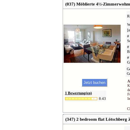
(037) Möblierte 4½-Zimmerwohnu
R
W
[
#
S
#
B
#
G
G
Ge
A
K
d
1 Bewertung(en)
F
8.43
I
C
(347) 2 bedroom flat Lötschberg 