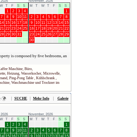
 2026
November, 2026
W
T
F
S
S
M
T
W
T
F
S
S
1
2
3
4
1
7
8
9
10
11
2
3
4
5
6
7
8
14
15
16
17
18
9
10
11
12
13
14
15
21
22
23
24
25
16
17
18
19
20
21
22
28
29
30
31
23
24
25
26
27
28
29
30
roperty is composed by five bedrooms, an
Kaffee Maschine, Büro,
ette, Heizung, Wasserkocher, Microwelle,
demand, Ping-Pong Table , Kühlschrank ,
maschine, Waschmaschine und Trockner im
|
|
|
e
SUCHE
Mehr Info
Galerie
 2026
November, 2026
W
T
F
S
S
M
T
W
T
F
S
S
1
2
3
4
1
7
8
9
10
11
2
3
4
5
6
7
8
14
15
16
17
18
9
10
11
12
13
14
15