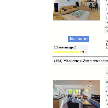
#
S
#
B
#
G
Ge
Ei
A
E
2 Bewertung(en)
F
9.21
(263) Möblierte 4-Zimmerwohnung
R
W
[
#
S
#
B