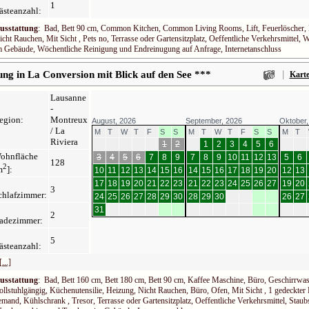
1
ästeanzahl:
usstattung
: Bad, Bett 90 cm, Common Kitchen, Common Living Rooms, Lift, Feuerlöscher, 
icht Rauchen, Mit Sicht , Pets no, Terrasse oder Gartensitzplatz, Oeffentliche Verkehrsmitte
m Gebäude, Wöchentliche Reinigung und Endreinugung auf Anfrage, Internetanschluss
|
g in La Conversion mit Blick auf den See ***
Kart
Lausanne
-
egion:
Montreux
August, 2026
September, 2026
Oktober,
/ La
M
T
W
T
F
S
S
M
T
W
T
F
S
S
M
T
Riviera
1
2
1
2
3
4
5
6
ohnfläche
3
4
5
6
7
8
9
7
8
9
10
11
12
13
5
6
128
2
m
]:
10
11
12
13
14
15
16
14
15
16
17
18
19
20
12
13
17
18
19
20
21
22
23
21
22
23
24
25
26
27
19
20
3
chlafzimmer:
24
25
26
27
28
29
30
28
29
30
26
27
31
2
adezimmer:
5
ästeanzahl:
[...]
usstattung
: Bad, Bett 160 cm, Bett 180 cm, Bett 90 cm, Kaffee Maschine, Büro, Geschirrwas
ollstuhlgängig, Küchenutensilie, Heizung, Nicht Rauchen, Büro, Ofen, Mit Sicht , 1 gedeckter 
emand, Kühlschrank , Tresor, Terrasse oder Gartensitzplatz, Oeffentliche Verkehrsmittel, Stau