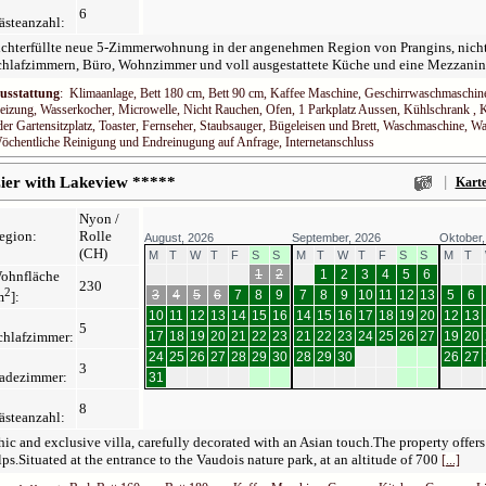
6
ästeanzahl:
chterfüllte neue 5-Zimmerwohnung in der angenehmen Region von Prangins, nicht 
chlafzimmern, Büro, Wohnzimmer und voll ausgestattete Küche und eine Mezzani
usstattung
: Klimaanlage, Bett 180 cm, Bett 90 cm, Kaffee Maschine, Geschirrwaschmaschine,
eizung, Wasserkocher, Microwelle, Nicht Rauchen, Ofen, 1 Parkplatz Aussen, Kühlschrank , 
der Gartensitzplatz, Toaster, Fernseher, Staubsauger, Bügeleisen und Brett, Waschmaschine,
öchentliche Reinigung und Endreinugung auf Anfrage, Internetanschluss
|
zier with Lakeview *****
Kart
Nyon /
egion:
Rolle
August, 2026
September, 2026
Oktober,
(CH)
M
T
W
T
F
S
S
M
T
W
T
F
S
S
M
T
1
2
1
2
3
4
5
6
ohnfläche
230
2
3
4
5
6
7
8
9
7
8
9
10
11
12
13
5
6
m
]:
10
11
12
13
14
15
16
14
15
16
17
18
19
20
12
13
5
chlafzimmer:
17
18
19
20
21
22
23
21
22
23
24
25
26
27
19
20
24
25
26
27
28
29
30
28
29
30
26
27
3
adezimmer:
31
8
ästeanzahl:
ic and exclusive villa, carefully decorated with an Asian touch.The property offers
ps.Situated at the entrance to the Vaudois nature park, at an altitude of 700
[...]